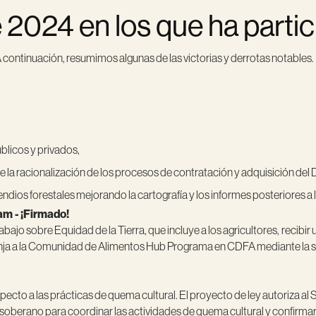
e 2024 en los que ha part
 continuación, resumimos algunas de las victorias y derrotas notables
blicos y privados,
e la racionalización de los procesos de contratación y adquisición del
ndios forestales mejorando la cartografía y los informes posteriores a 
am - ¡Firmado!
jo sobre Equidad de la Tierra, que incluye a los agricultores,
recibir
nja a la Comunidad de Alimentos Hub Programa en CDFA mediante la sim
cto a las prácticas de quema cultural. El proyecto de ley autoriza al S
a soberano para coordinar las actividades de quema cultural y confirma