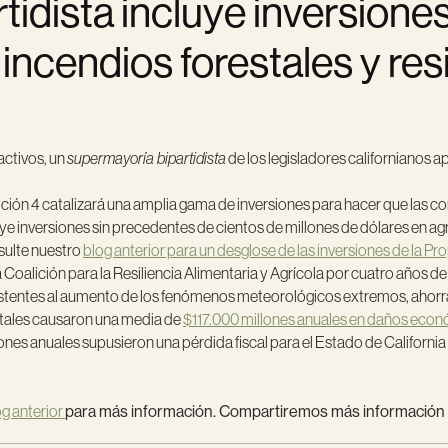
tidista incluye inversione
incendios forestales y res
activos, un
supermayoría bipartidista
de los legisladores californianos a
ción 4 catalizará una amplia gama de inversiones para hacer que las co
ye inversiones sin precedentes de cientos de millones de dólares en agr
nsulte nuestro
blog anterior para un desglose de las inversiones de la Pr
a Coalición para la Resiliencia Alimentaria y Agrícola por cuatro años d
istentes al aumento de los fenómenos meteorológicos extremos, ahorr
stales causaron
una media de
$117.000 millones anuales en daños eco
ones anuales supusieron una pérdida fiscal para el Estado de California 
og anterior
para más información. Compartiremos más información s