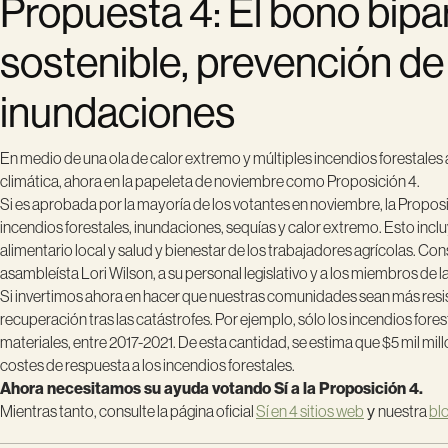
Propuesta 4: El bono bipar
sostenible, prevención de 
inundaciones
En medio de una ola de calor extremo y múltiples incendios forestales 
climática, ahora en la papeleta de noviembre como Proposición 4.
Si es aprobada por la mayoría de los votantes en noviembre, la Proposi
incendios forestales, inundaciones, sequías y calor extremo. Esto inclu
alimentario local y salud y bienestar de los trabajadores agrícolas. Co
asambleísta Lori Wilson, a su personal legislativo y a los miembros de l
Si invertimos ahora en hacer que nuestras comunidades sean más res
recuperación tras las catástrofes. Por ejemplo, sólo los incendios fore
materiales, entre 2017-2021. De esta cantidad, se estima que $5 mil mill
costes de respuesta a los incendios forestales.
Ahora necesitamos su ayuda votando Sí a la Proposición 4.
Mientras tanto, consulte la página oficial
Sí en 4 sitios web
y
nuestra
bl