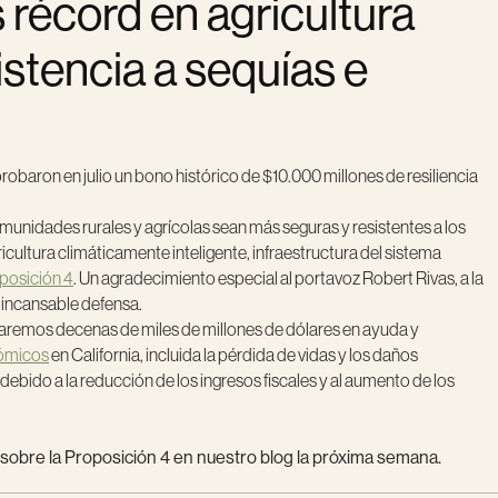
s récord en agricultura
istencia a sequías e
probaron en julio un bono histórico de $10.000 millones de resiliencia
munidades rurales y agrícolas sean más seguras y resistentes a los
icultura climáticamente inteligente, infraestructura del sistema
oposición 4
. Un agradecimiento especial al portavoz Robert Rivas, a la
e incansable defensa.
aremos decenas de miles de millones de dólares en ayuda y
nómicos
en California, incluida la pérdida de vidas y los daños
debido a la reducción de los ingresos fiscales y al aumento de los
obre la Proposición 4 en nuestro blog la próxima semana.