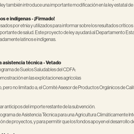
de ley también introduce una importante modificación en la ley estatal 
os e indígenas - ¡Firmado!
os por etnia y utilizados para informar sobre los resultados críticos r
mportante de salud. Este proyecto de ley ayudará al Departamento Est
adamente latinos e indígenas.
a asistencia técnica - Vetado
 Programa de Suelos Saludables del CDFA:
emostración en las explotaciones agrícolas
o, pero no limitado a, el Comité Asesor de Productos Orgánicos de Cali
tar anticipos del importe restante de la subvención.
ograma de Asistencia Técnica para una Agricultura Climáticamente Inteli
ción de proyectos, y para permitir que los fondos apoyen el desarrollo