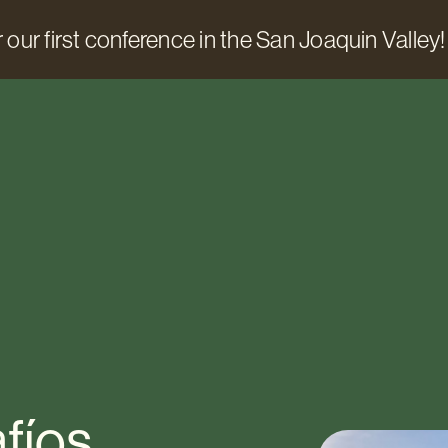
 our first conference in the San Joaquin Valley!
fíos