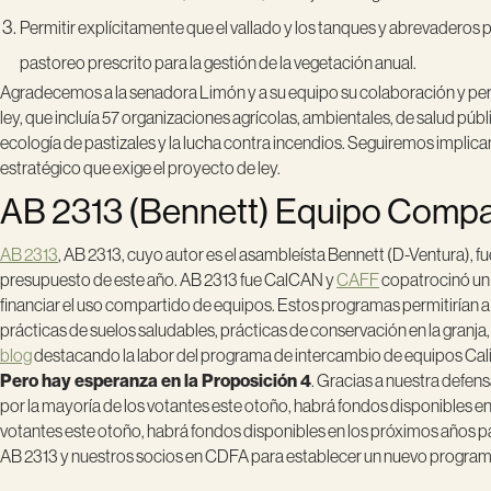
Permitir explícitamente que el vallado y los tanques y abrevaderos
pastoreo prescrito para la gestión de la vegetación anual.
Agradecemos a la senadora Limón y a su equipo su colaboración y pers
ley, que incluía 57 organizaciones agrícolas, ambientales, de salud pú
ecología de pastizales y la lucha contra incendios. Seguiremos implicand
estratégico que exige el proyecto de ley.
AB 2313 (Bennett) Equipo Compart
AB 2313
, AB 2313, cuyo autor es el asambleísta Bennett (D-Ventura), f
presupuesto de este año. AB 2313 fue CalCAN y
CAFF
copatrocinó un 
financiar el uso compartido de equipos. Estos programas permitirían a
prácticas de suelos saludables, prácticas de conservación en la gran
blog
destacando la labor del programa de intercambio de equipos Califo
Pero hay esperanza en la Proposición 4
. Gracias a nuestra defen
por la mayoría de los votantes este otoño, habrá fondos disponibles 
votantes este otoño, habrá fondos disponibles en los próximos años 
AB 2313 y nuestros socios en CDFA para establecer un nuevo program