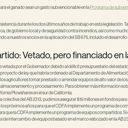
 para el ganado sean un gasto subvencionable en la
Programa de subvenc
istencia durante los dos últimos años de trabajo en esta legislación.
blica, de gobierno local y de seguridad contra incendios, así como much
o a nuestros socios en la aplicación del SB 675, incluido el desarrollo 
ido: Vetado, pero financiado en l
ue vetada por el Gobernador debido al déficit presupuestario del estad
proyecto de ley que habría ordenado al Departamento de Alimentación 
 los agricultores tomar prestado o arrendar equipos de alto valor de l
ja, almacenamiento y procesamiento. Para obtener más información sob
rnia Plowshares en el sur de California.
sa colectiva del AB 2313, pudimos asegurar $15 millones en fondos para
en los próximos años para que el CDFA implemente un programa de compa
para que la CDFA implemente un programa de equipos compartidos. Si e
a de intercambio de equipos basado en el marco esbozado en la AB 23