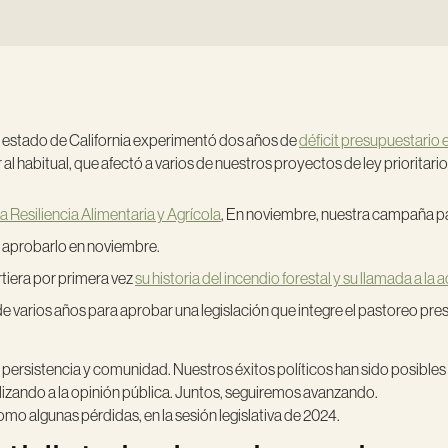
 estado de California experimentó dos años de
déficit presupuestario
al habitual, que afectó a varios de nuestros proyectos de ley prioritario
a Resiliencia Alimentaria y Agrícola
, En noviembre, nuestra campaña para
a aprobarlo en noviembre.
tiera por primera vez
su historia del incendio forestal y su llamada a la 
 varios años para aprobar una legislación que integre el pastoreo prescr
, persistencia y comunidad. Nuestros éxitos políticos han sido posible
ilizando a la opinión pública. Juntos, seguiremos avanzando.
mo algunas pérdidas, en la sesión legislativa de 2024.