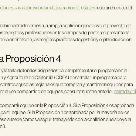
iones para la prevención de incendios forestales
reducir el coste del
 También agradecemos a la amplia coalición que apoyó el proyecto de
os expertos y profesionales en los campos del pastoreo prescrito, la
de la orientación, las mejores prácticas de gestión y el plan de acción
a Proposición 4
o y la falta de fondos asignados para implementar el programa en el
y Agricultura de California (CDFA) desarrollar un programa para
os centros agrícolas regionales que compran y mantienen equipos para
re el uso compartido de equipos, consulte nuestro anterior
entrada del
 compartir equipo en la Proposición 4. Si la Proposición 4 es aprobada
rtir equipo. Si la Proposición 4 es aprobada por la mayoría de los
so sucede, vamos a seguir trabajando con la coalición que apoyó la
13.