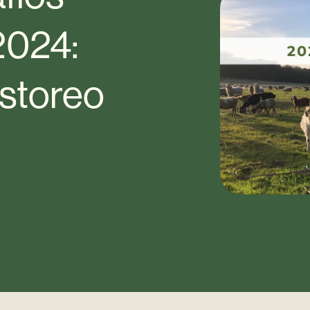
 2024:
astoreo