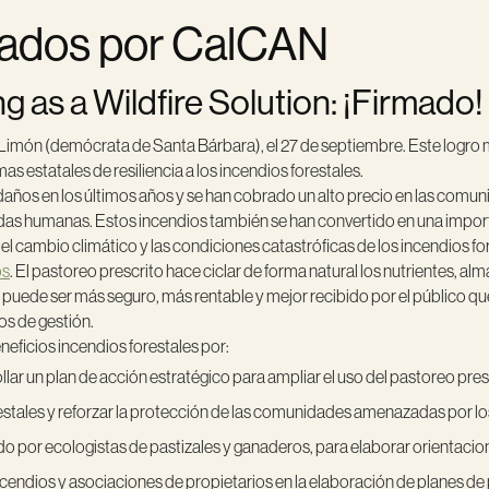
inados por CalCAN
 as a Wildfire Solution: ¡Firmado!
 Limón (demócrata de Santa Bárbara), el 27 de septiembre. Este logro 
as estatales de resiliencia a los incendios forestales.
años en los últimos años y se han cobrado un alto precio en las comuni
 vidas humanas. Estos incendios también se han convertido en una impor
 cambio climático y las condiciones catastróficas de los incendios fore
os
. El pastoreo prescrito hace ciclar de forma natural los nutrientes, al
n puede ser más seguro, más rentable y mejor recibido por el público qu
vos de gestión.
eficios incendios forestales por:
llar un plan de acción estratégico para ampliar el uso del pastoreo pres
forestales y reforzar la protección de las comunidades amenazadas por lo
do por ecologistas de pastizales y ganaderos, para elaborar orientacio
endios y asociaciones de propietarios en la elaboración de planes de 