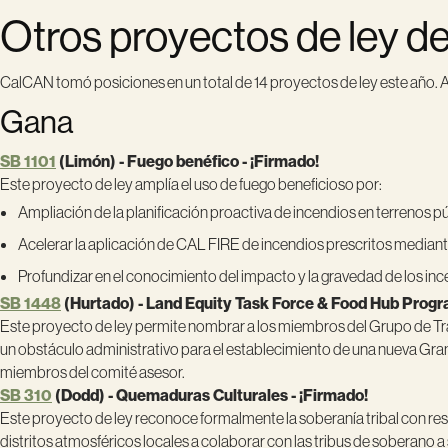
Otros proyectos de ley d
CalCAN tomó posiciones en un total de 14 proyectos de ley este año. A
Gana
SB 1101
(Limón) - Fuego benéfico - ¡Firmado!
Este proyecto de ley amplía el uso de fuego beneficioso por:
Ampliación de la planificación proactiva de incendios en terrenos pú
Acelerar la aplicación de CAL FIRE de incendios prescritos mediant
Profundizar en el conocimiento del impacto y la gravedad de los ince
SB 1448
(Hurtado) - Land Equity Task Force & Food Hub Progr
Este proyecto de ley permite nombrar a los miembros del Grupo de Traba
un obstáculo administrativo para el establecimiento de una nueva Gra
miembros del comité asesor.
SB 310
(Dodd) - Quemaduras Culturales - ¡Firmado!
Este proyecto de ley reconoce formalmente la soberanía tribal con respe
distritos atmosféricos locales a colaborar con las tribus de soberano 