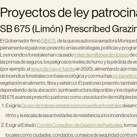
Proyectos de ley patroc
SB 675 (Limón) Prescribed Grazing
El Gobernador firmó
SB 675
, de la que es autora la senadora Monique
plenamente el pastoreo prescrito en las estrategias, políticas y program
Los incendios forestales han causado
miles de millones de dólares
de d
las primas de seguros, los peligrosos niveles de humo y la pérdida de
(por ejemplo, el
segunda mayor fuente
en 2020), alimentando aún más el
de incendios forestales con base ecológica y con muchas
co-benefici
vegetación en alimento, fibra y estiércol. El pastoreo prescrito tambié
dependiendo de la ubicación, la infraestructura disponible y los objeti
SB 675 avances prescrito pastoreo como una solución de múltiples ben
Exigir la
Grupo de trabajo estatal sobre incendios forestales
desarro
ritmo y la escala de las actividades de resistencia a los incendios 
Exigir al Estado
Comité Consultivo de Gestión de Pastizales
, forma
locales como ciudades, condados, consejos de seguridad contra inc