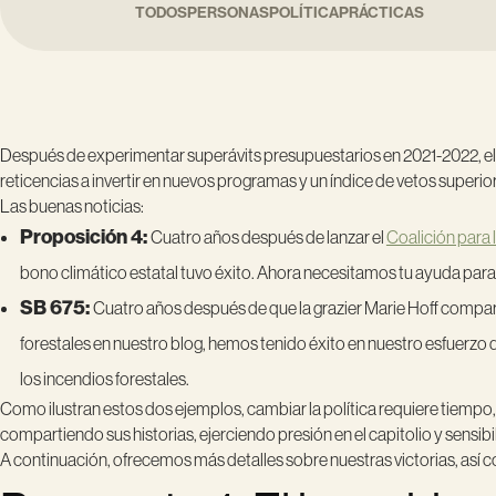
TODOS
PERSONAS
POLÍTICA
PRÁCTICAS
Después de experimentar superávits presupuestarios en 2021-2022, el
reticencias a invertir en nuevos programas y un índice de vetos superior 
Las buenas noticias:
Proposición 4:
Cuatro años después de lanzar el
Coalición para l
bono climático estatal tuvo éxito. Ahora necesitamos tu ayuda par
SB 675:
Cuatro años después de que la grazier Marie Hoff compar
forestales en nuestro blog, hemos tenido éxito en nuestro esfuerzo de
los incendios forestales.
Como ilustran estos dos ejemplos, cambiar la política requiere tiempo
compartiendo sus historias, ejerciendo presión en el capitolio y sensib
A continuación, ofrecemos más detalles sobre nuestras victorias, así co