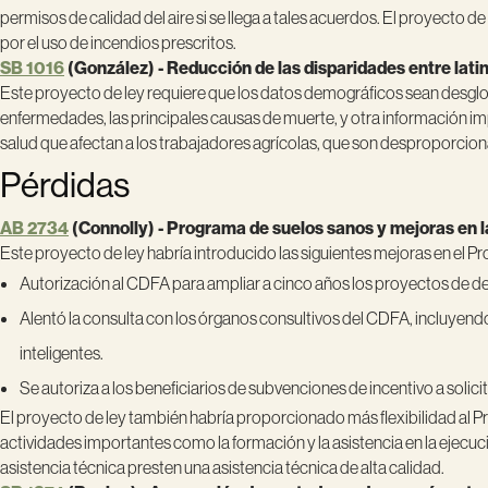
permisos de calidad del aire si se llega a tales acuerdos. El proyecto 
por el uso de incendios prescritos.
SB 1016
(González) - Reducción de las disparidades entre latin
Este proyecto de ley requiere que los datos demográficos sean desglosad
enfermedades, las principales causas de muerte, y otra información i
salud que afectan a los trabajadores agrícolas, que son desproporcion
Pérdidas
AB 2734
(Connolly) - Programa de suelos sanos y mejoras en l
Este proyecto de ley habría introducido las siguientes mejoras en el
Autorización al CDFA para ampliar a cinco años los proyectos de d
Alentó la consulta con los órganos consultivos del CDFA, incluyend
inteligentes.
Se autoriza a los beneficiarios de subvenciones de incentivo a solici
El proyecto de ley también habría proporcionado más flexibilidad al Pr
actividades importantes como la formación y la asistencia en la ejecu
asistencia técnica presten una asistencia técnica de alta calidad.