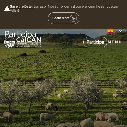
Save the Date:
Join us on Nov. 9th for our first conference in the San Joaquin
Valley!
Learn More
Participa
Participa
MENÚ