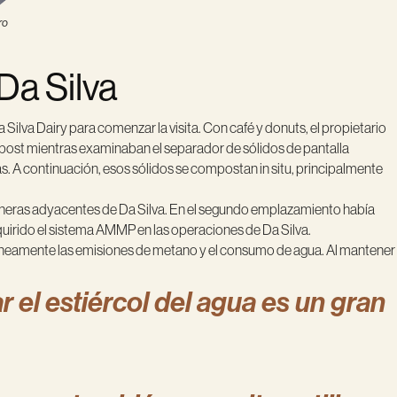
ro
Da Silva
Silva Dairy para comenzar la visita. Con café y donuts, el propietario
compost mientras examinaban el separador de sólidos de pantalla
nas. A continuación, esos sólidos se compostan in situ, principalmente
lecheras adyacentes de Da Silva. En el segundo emplazamiento había
quirido el sistema AMMP en las operaciones de Da Silva.
ltáneamente las emisiones de metano y el consumo de agua. Al mantener
 el estiércol del agua es un gran