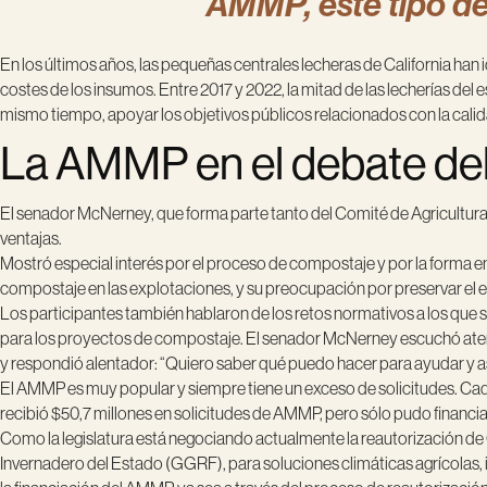
AMMP, este tipo d
En los últimos años, las pequeñas centrales lecheras de California han
costes de los insumos. Entre 2017 y 2022, la mitad de las lecherías d
mismo tiempo, apoyar los objetivos públicos relacionados con la calidad 
La AMMP en el debate del
El senador McNerney, que forma parte tanto del Comité de Agricultura
ventajas.
Mostró especial interés por el proceso de compostaje y por la forma e
compostaje en las explotaciones, y su preocupación por preservar el ec
Los participantes también hablaron de los retos normativos a los que 
para los proyectos de compostaje. El senador McNerney escuchó atenta
y respondió alentador: “Quiero saber qué puedo hacer para ayudar y a
El AMMP es muy popular y siempre tiene un exceso de solicitudes. Cada
recibió $50,7 millones en solicitudes de AMMP, pero sólo pudo financia
Como la legislatura está negociando actualmente la reautorización d
Invernadero del Estado (GGRF), para soluciones climáticas agrícolas,