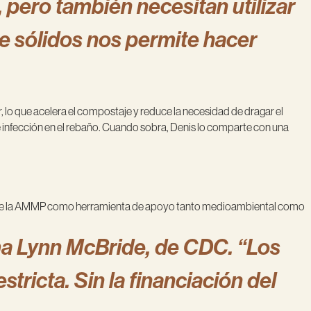
 pero también necesitan utilizar
e sólidos nos permite hacer
, lo que acelera el compostaje y reduce la necesidad de dragar el
e infección en el rebaño. Cuando sobra, Denis lo comparte con una
a de la AMMP como herramienta de apoyo tanto medioambiental como
rma Lynn McBride, de CDC. “Los
stricta. Sin la financiación del