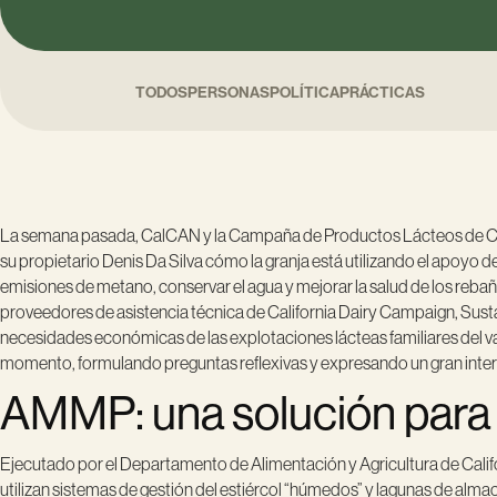
TODOS
PERSONAS
POLÍTICA
PRÁCTICAS
La semana pasada, CalCAN y la Campaña de Productos Lácteos de Calif
su propietario Denis Da Silva cómo la granja está utilizando el apoyo
emisiones de metano, conservar el agua y mejorar la salud de los reb
proveedores de asistencia técnica de California Dairy Campaign, Sustai
necesidades económicas de las explotaciones lácteas familiares del val
momento, formulando preguntas reflexivas y expresando un gran interés 
AMMP: una solución para e
Ejecutado por el Departamento de Alimentación y Agricultura de Calif
utilizan sistemas de gestión del estiércol “húmedos” y lagunas de 