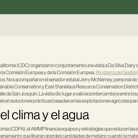
ornia (CDC) organizaron conjuntamente una visita a Da Silva Dairy e
 de la Comisión Europea y de la Comisión Europea.
Programa de Gestión 
años. Nos acompañaron el senador estatal Jerry McNerney, personal de 
nable Conservation y East Stanislaus Resource Conservation District pa
le de San Joaquín. La visita dio lugar a valiosos intercambios entre l
en soluciones prácticas basadas en las explotaciones agrícolas para ha
l clima y el agua
ornia (CDFA), el AMMP financia equipos y estrategias que reducen las
almacenamiento que liberan grandes cantidades de metano cuando la m