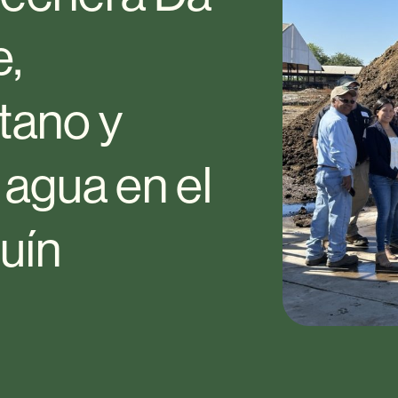
e,
tano y
 agua en el
uín