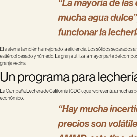
“La mayoría de las 
mucha agua dulce”,
funcionar la leche
El sistema también ha mejorado la eficiencia. Los sólidos separados an
estiércol pesado y húmedo. La granja utiliza la mayor parte del compos
granja vecina.
Un programa para lecher
La Campaña Lechera de California (CDC), que representa a muchas 
económico.
“Hay mucha incerti
precios son volátile