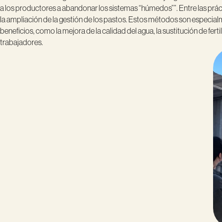
a los productores a abandonar los sistemas “húmedos””. Entre las prácti
la ampliación de la gestión de los pastos. Estos métodos son especia
beneficios, como la mejora de la calidad del agua, la sustitución de fert
trabajadores.