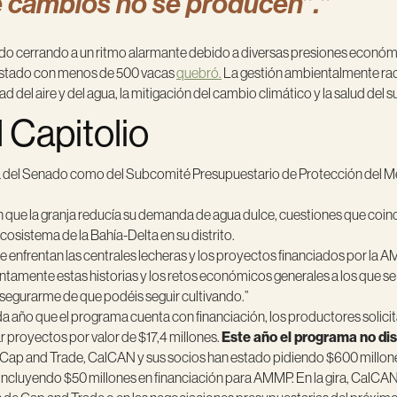
e cambios no se producen”.”
 ido cerrando a un ritmo alarmante debido a diversas presiones económic
el estado con menos de 500 vacas
quebró.
La gestión ambientalmente raci
del aire y del agua, la mitigación del cambio climático y la salud del s
 Capitolio
 del Senado como del Subcomité Presupuestario de Protección del Medi
n que la granja reducía su demanda de agua dulce, cuestiones que coin
osistema de la Bahía-Delta en su distrito.
se enfrentan las centrales lecheras y los proyectos financiados por la
mente estas historias y los retos económicos generales a los que se 
segurarme de que podéis seguir cultivando.”
 año que el programa cuenta con financiación, los productores solicit
r proyectos por valor de $17,4 millones.
Este año el programa no di
e Cap and Trade, CalCAN y sus socios han estado pidiendo $600 millo
 incluyendo $50 millones en financiación para AMMP. En la gira, CalCA