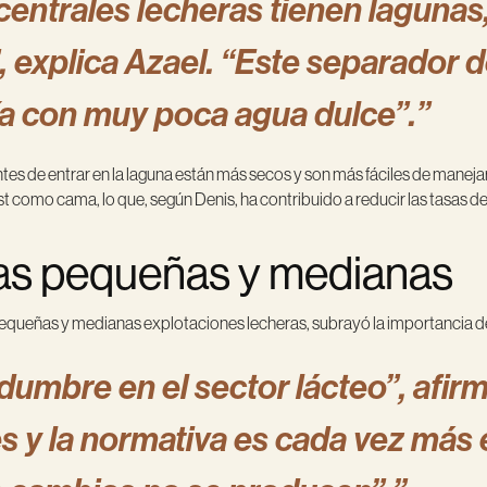
centrales lecheras tienen lagunas,
 explica Azael. “Este separador d
ría con muy poca agua dulce”.”
tes de entrar en la laguna están más secos y son más fáciles de manejar
t como cama, lo que, según Denis, ha contribuido a reducir las tasas d
ías pequeñas y medianas
pequeñas y medianas explotaciones lecheras, subrayó la importanci
dumbre en el sector lácteo”, afi
s y la normativa es cada vez más e