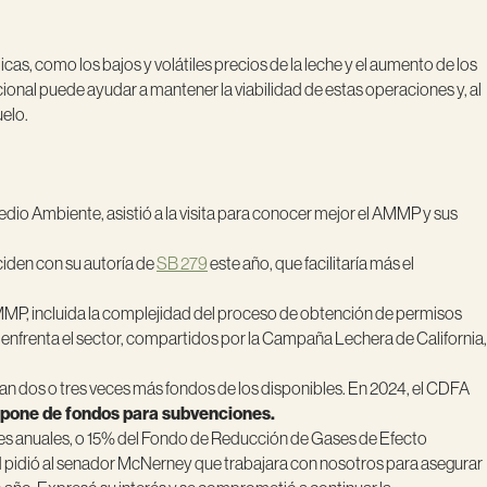
as, como los bajos y volátiles precios de la leche y el aumento de los
onal puede ayudar a mantener la viabilidad de estas operaciones y, al
uelo.
o Ambiente, asistió a la visita para conocer mejor el AMMP y sus
ciden con su autoría de
SB 279
este año, que facilitaría más el
 AMMP, incluida la complejidad del proceso de obtención de permisos
enfrenta el sector, compartidos por la Campaña Lechera de California,
an dos o tres veces más fondos de los disponibles. En 2024, el CDFA
spone de fondos para subvenciones.
nes anuales, o 15% del Fondo de Reducción de Gases de Efecto
N pidió al senador McNerney que trabajara con nosotros para asegurar