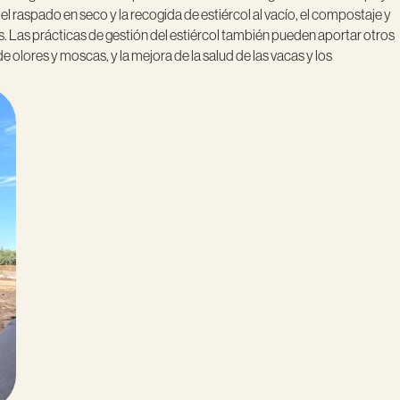
l raspado en seco y la recogida de estiércol al vacío, el compostaje y
. Las prácticas de gestión del estiércol también pueden aportar otros
e olores y moscas, y la mejora de la salud de las vacas y los