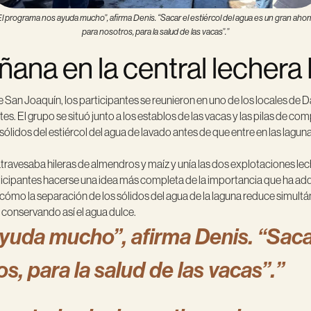
El programa nos ayuda mucho”, afirma Denis. “Sacar el estiércol del agua es un gran ahor
para nosotros, para la salud de las vacas”.”
na en la central lechera 
an Joaquín, los participantes se reunieron en uno de los locales de Da 
es. El grupo se situó junto a los establos de las vacas y las pilas de 
 sólidos del estiércol del agua de lavado antes de que entre en las lagu
 atravesaba hileras de almendros y maíz y unía las dos explotaciones 
rticipantes hacerse una idea más completa de la importancia que ha ad
n cómo la separación de los sólidos del agua de la laguna reduce simu
ls, conservando así el agua dulce.
yuda mucho”, afirma Denis. “Sacar
s, para la salud de las vacas”.”