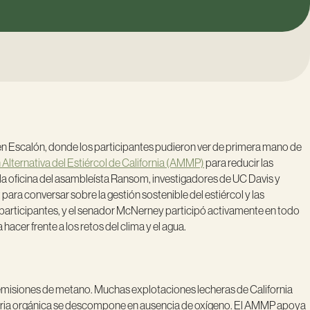
n Escalón, donde los participantes pudieron ver de primera mano de
Alternativa del Estiércol de California (AMMP)
para reducir las
la oficina del asambleísta Ransom, investigadores de UC Davis y
ra conversar sobre la gestión sostenible del estiércol y las
os participantes, y el senador McNerney participó activamente en todo
cer frente a los retos del clima y el agua.
 emisiones de metano. Muchas explotaciones lecheras de California
ateria orgánica se descompone en ausencia de oxígeno. El AMMP apoya