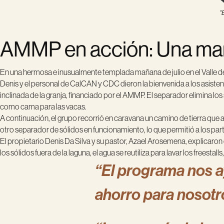
“
AMMP en acción: Una maña
En una hermosa e inusualmente templada mañana de julio en el Valle de S
Denis y el personal de CalCAN y CDC dieron la bienvenida a los asistent
inclinada de la granja, financiado por el AMMP. El separador elimina los
como cama para las vacas.
A continuación, el grupo recorrió en caravana un camino de tierra que
otro separador de sólidos en funcionamiento, lo que permitió a los pa
El propietario Denis Da Silva y su pastor, Azael Arosemena, explicaro
los sólidos fuera de la laguna, el agua se reutiliza para lavar los freestal
“El programa nos a
ahorro para nosotro